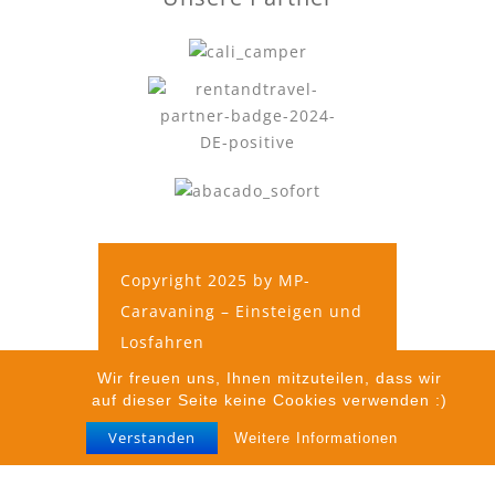
Copyright 2025 by MP-
Caravaning – Einsteigen und
Losfahren
Wir freuen uns, Ihnen mitzuteilen, dass wir
auf dieser Seite keine Cookies verwenden :)
Impressum
|
Datenschutz
|
Verstanden
Weitere Informationen
AGB